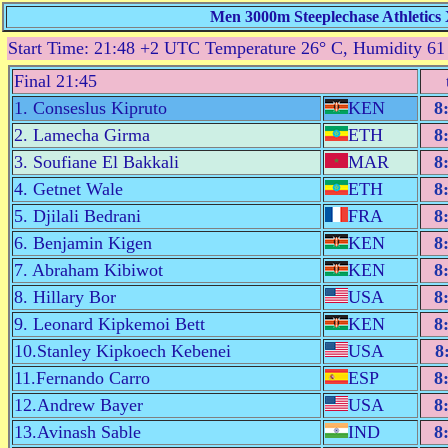
Men 3000m Steeplechase Athletics
Start Time: 21:48 +2 UTC Temperature 26° C, Humidity 6
Final 21:45
1. Conseslus Kipruto
KEN
8
2. Lamecha Girma
ETH
8
3. Soufiane El Bakkali
MAR
8
4. Getnet Wale
ETH
8
5. Djilali Bedrani
FRA
8
6. Benjamin Kigen
KEN
8
7. Abraham Kibiwot
KEN
8
8. Hillary Bor
USA
8
9. Leonard Kipkemoi Bett
KEN
8
10.Stanley Kipkoech Kebenei
USA
8
11.Fernando Carro
ESP
8
12.Andrew Bayer
USA
8
13.Avinash Sable
IND
8