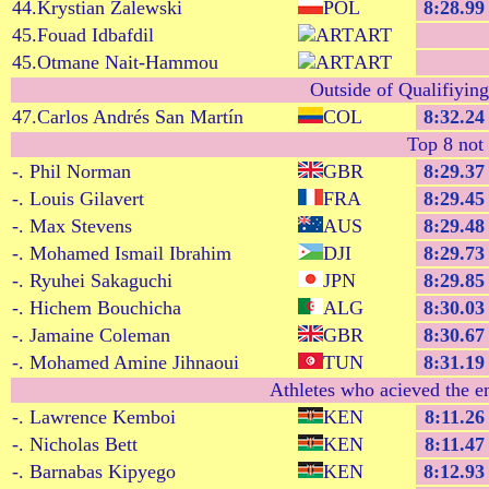
44.Krystian Zalewski
POL
8:28.99
45.Fouad Idbafdil
ART
45.Otmane Nait-Hammou
ART
Outside of Qualifiying
47.Carlos Andrés San Martín
COL
8:32.24
Top 8 not 
-. Phil Norman
GBR
8:29.37
-. Louis Gilavert
FRA
8:29.45
-. Max Stevens
AUS
8:29.48
-. Mohamed Ismail Ibrahim
DJI
8:29.73
-. Ryuhei Sakaguchi
JPN
8:29.85
-. Hichem Bouchicha
ALG
8:30.03
-. Jamaine Coleman
GBR
8:30.67
-. Mohamed Amine Jihnaoui
TUN
8:31.19
Athletes who acieved the en
-. Lawrence Kemboi
KEN
8:11.26
-. Nicholas Bett
KEN
8:11.47
-. Barnabas Kipyego
KEN
8:12.93