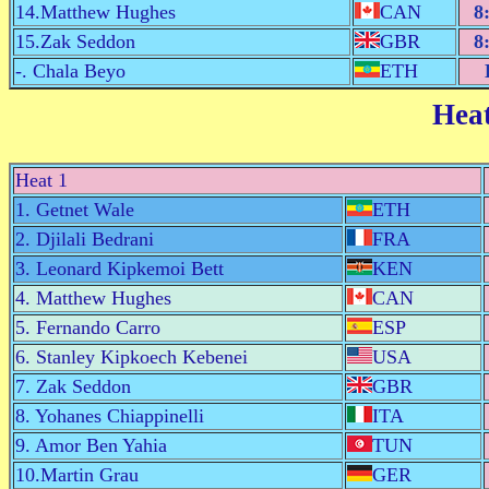
14.Matthew Hughes
CAN
8
15.Zak Seddon
GBR
8
-. Chala Beyo
ETH
Hea
Heat 1
1. Getnet Wale
ETH
2. Djilali Bedrani
FRA
3. Leonard Kipkemoi Bett
KEN
4. Matthew Hughes
CAN
5. Fernando Carro
ESP
6. Stanley Kipkoech Kebenei
USA
7. Zak Seddon
GBR
8. Yohanes Chiappinelli
ITA
9. Amor Ben Yahia
TUN
10.Martin Grau
GER