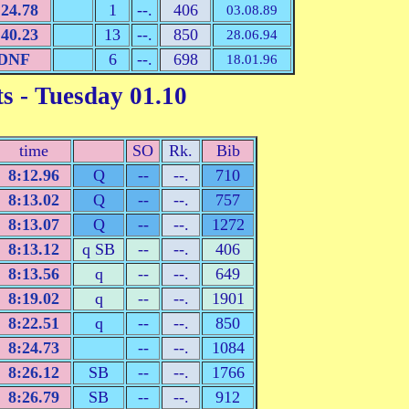
:24.78
1
--.
406
03.08.89
:40.23
13
--.
850
28.06.94
DNF
6
--.
698
18.01.96
ts
- Tuesday 01.10
time
SO
Rk.
Bib
8:12.96
Q
--
--.
710
8:13.02
Q
--
--.
757
8:13.07
Q
--
--.
1272
8:13.12
q SB
--
--.
406
8:13.56
q
--
--.
649
8:19.02
q
--
--.
1901
8:22.51
q
--
--.
850
8:24.73
--
--.
1084
8:26.12
SB
--
--.
1766
8:26.79
SB
--
--.
912