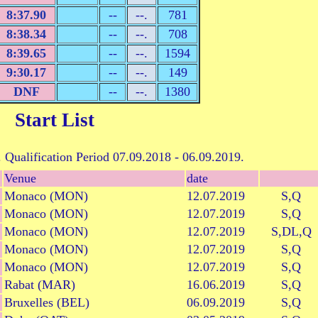
8:37.90
--
--.
781
8:38.34
--
--.
708
8:39.65
--
--.
1594
9:30.17
--
--.
149
DNF
--
--.
1380
Start List
s. Qualification Period 07.09.2018 - 06.09.2019.
Venue
date
Monaco (MON)
12.07.2019
S,Q
Monaco (MON)
12.07.2019
S,Q
Monaco (MON)
12.07.2019
S,DL,Q
Monaco (MON)
12.07.2019
S,Q
Monaco (MON)
12.07.2019
S,Q
Rabat (MAR)
16.06.2019
S,Q
Bruxelles (BEL)
06.09.2019
S,Q