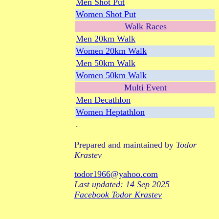
Men Shot Put
Women Shot Put
Walk Races
Men 20km Walk
Women 20km Walk
Men 50km Walk
Women 50km Walk
Multi Event
Men Decathlon
Women Heptathlon
.
Prepared and maintained by
Todor
Krastev
todor1966@yahoo.com
Last updated: 14 Sep 2025
Facebook Todor Krastev