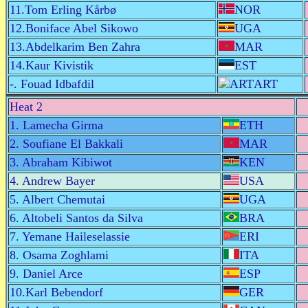
11.Tom Erling Kårbø
NOR
12.Boniface Abel Sikowo
UGA
13.Abdelkarim Ben Zahra
MAR
14.Kaur Kivistik
EST
-. Fouad Idbafdil
ART
Heat 2
1. Lamecha Girma
ETH
2. Soufiane El Bakkali
MAR
3. Abraham Kibiwot
KEN
4. Andrew Bayer
USA
5. Albert Chemutai
UGA
6. Altobeli Santos da Silva
BRA
7. Yemane Haileselassie
ERI
8. Osama Zoghlami
ITA
9. Daniel Arce
ESP
10.Karl Bebendorf
GER