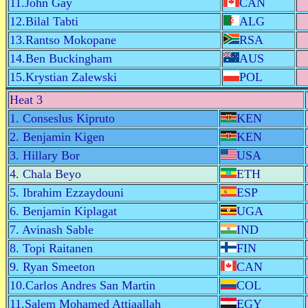
11.John Gay
CAN
12.Bilal Tabti
ALG
13.Rantso Mokopane
RSA
14.Ben Buckingham
AUS
15.Krystian Zalewski
POL
Heat 3
1. Conseslus Kipruto
KEN
2. Benjamin Kigen
KEN
3. Hillary Bor
USA
4. Chala Beyo
ETH
5. Ibrahim Ezzaydouni
ESP
6. Benjamin Kiplagat
UGA
7. Avinash Sable
IND
8. Topi Raitanen
FIN
9. Ryan Smeeton
CAN
10.Carlos Andres San Martin
COL
11.Salem Mohamed Attiaallah
EGY