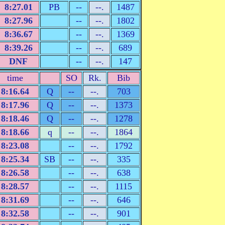
8:27.01
PB
--
--.
1487
8:27.96
--
--.
1802
8:36.67
--
--.
1369
8:39.26
--
--.
689
DNF
--
--.
147
time
SO
Rk.
Bib
8:16.64
Q
--
--.
703
8:17.96
Q
--
--.
1373
8:18.46
Q
--
--.
1278
8:18.66
q
--
--.
1864
8:23.08
--
--.
1792
8:25.34
SB
--
--.
335
8:26.58
--
--.
638
8:28.57
--
--.
1115
8:31.69
--
--.
646
8:32.58
--
--.
901