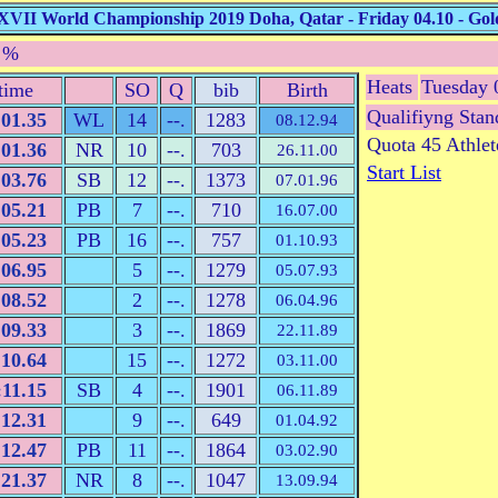
 XVII World Championship 2019 Doha, Qatar - Friday 04.10 - Gol
1 %
Heats
Tuesday 
time
SO
Q
bib
Birth
Qualifiyng Stan
:01.35
WL
14
--.
1283
08.12.94
Quota 45 Athlet
:01.36
NR
10
--.
703
26.11.00
Start List
:03.76
SB
12
--.
1373
07.01.96
:05.21
PB
7
--.
710
16.07.00
:05.23
PB
16
--.
757
01.10.93
:06.95
5
--.
1279
05.07.93
:08.52
2
--.
1278
06.04.96
:09.33
3
--.
1869
22.11.89
:10.64
15
--.
1272
03.11.00
:11.15
SB
4
--.
1901
06.11.89
:12.31
9
--.
649
01.04.92
:12.47
PB
11
--.
1864
03.02.90
:21.37
NR
8
--.
1047
13.09.94