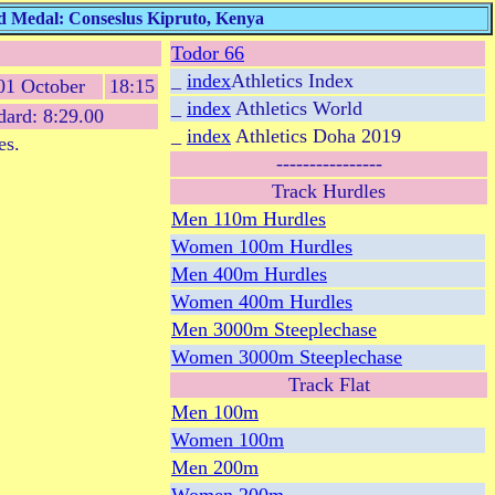
d Medal: Conseslus Kipruto, Kenya
Todor 66
_
index
Athletics Index
01 October
18:15
_
index
Athletics World
dard: 8:29.00
_
index
Athletics Doha 2019
es.
----------------
Track Hurdles
Men 110m Hurdles
Women 100m Hurdles
Men 400m Hurdles
Women 400m Hurdles
Men 3000m Steeplechase
Women 3000m Steeplechase
Track Flat
Men 100m
Women 100m
Men 200m