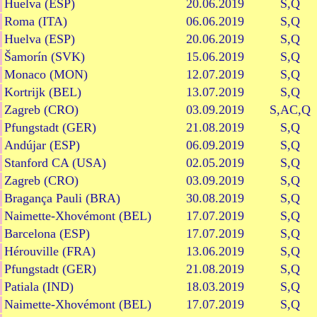
Huelva (ESP)
20.06.2019
S,Q
Roma (ITA)
06.06.2019
S,Q
Huelva (ESP)
20.06.2019
S,Q
Šamorín (SVK)
15.06.2019
S,Q
Monaco (MON)
12.07.2019
S,Q
Kortrijk (BEL)
13.07.2019
S,Q
Zagreb (CRO)
03.09.2019
S,AC,Q
Pfungstadt (GER)
21.08.2019
S,Q
Andújar (ESP)
06.09.2019
S,Q
Stanford CA (USA)
02.05.2019
S,Q
Zagreb (CRO)
03.09.2019
S,Q
Bragança Pauli (BRA)
30.08.2019
S,Q
Naimette-Xhovémont (BEL)
17.07.2019
S,Q
Barcelona (ESP)
17.07.2019
S,Q
Hérouville (FRA)
13.06.2019
S,Q
Pfungstadt (GER)
21.08.2019
S,Q
Patiala (IND)
18.03.2019
S,Q
Naimette-Xhovémont (BEL)
17.07.2019
S,Q