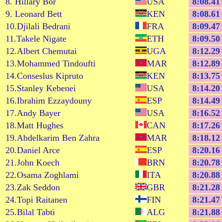
8. Hillary Bor
USA
8:08.41
9. Leonard Bett
KEN
8:08.61
10.Djilali Bedrani
FRA
8:09.47
11.Takele Nigate
ETH
8:09.50
12.Albert Chemutai
UGA
8:12.29
13.Mohammed Tindoufti
MAR
8:12.89
14.Conseslus Kipruto
KEN
8:13.75
15.Stanley Kebenei
USA
8:14.20
16.Ibrahim Ezzaydouny
ESP
8:14.49
17.Andy Bayer
USA
8:16.52
18.Matt Hughes
CAN
8:17.26
19.Abdelkarim Ben Zahra
MAR
8:18.12
20.Daniel Arce
ESP
8:20.16
21.John Koech
BRN
8:20.78
22.Osama Zoghlami
ITA
8:20.88
23.Zak Seddon
GBR
8:21.28
24.Topi Raitanen
FIN
8:21.47
25.Bilal Tabti
ALG
8:21.88