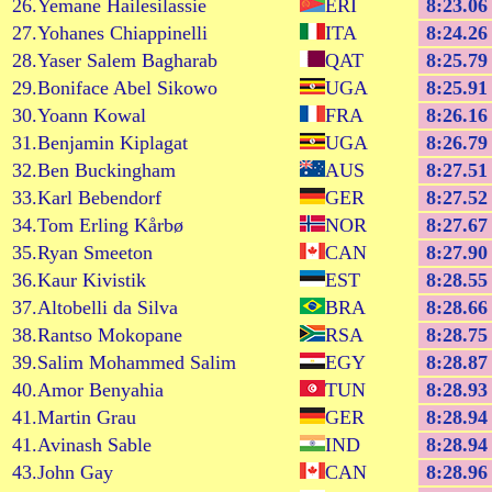
26.Yemane Hailesilassie
ERI
8:23.06
27.Yohanes Chiappinelli
ITA
8:24.26
28.Yaser Salem Bagharab
QAT
8:25.79
29.Boniface Abel Sikowo
UGA
8:25.91
30.Yoann Kowal
FRA
8:26.16
31.Benjamin Kiplagat
UGA
8:26.79
32.Ben Buckingham
AUS
8:27.51
33.Karl Bebendorf
GER
8:27.52
34.Tom Erling Kårbø
NOR
8:27.67
35.Ryan Smeeton
CAN
8:27.90
36.Kaur Kivistik
EST
8:28.55
37.Altobelli da Silva
BRA
8:28.66
38.Rantso Mokopane
RSA
8:28.75
39.Salim Mohammed Salim
EGY
8:28.87
40.Amor Benyahia
TUN
8:28.93
41.Martin Grau
GER
8:28.94
41.Avinash Sable
IND
8:28.94
43.John Gay
CAN
8:28.96