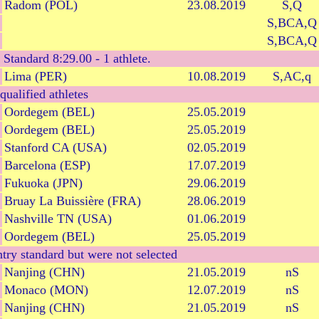
Radom (POL)
23.08.2019
S,Q
S,BCA,Q
S,BCA,Q
 Standard 8:29.00 - 1 athlete.
Lima (PER)
10.08.2019
S,AC,q
qualified athletes
Oordegem (BEL)
25.05.2019
Oordegem (BEL)
25.05.2019
Stanford CA (USA)
02.05.2019
Barcelona (ESP)
17.07.2019
Fukuoka (JPN)
29.06.2019
Bruay La Buissière (FRA)
28.06.2019
Nashville TN (USA)
01.06.2019
Oordegem (BEL)
25.05.2019
try standard but were not selected
Nanjing (CHN)
21.05.2019
nS
Monaco (MON)
12.07.2019
nS
Nanjing (CHN)
21.05.2019
nS