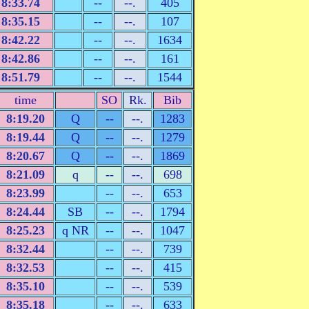
8:33.74
--
--.
405
8:35.15
--
--.
107
8:42.22
--
--.
1634
8:42.86
--
--.
161
8:51.79
--
--.
1544
time
SO
Rk.
Bib
8:19.20
Q
--
--.
1283
8:19.44
Q
--
--.
1279
8:20.67
Q
--
--.
1869
8:21.09
q
--
--.
698
8:23.99
--
--.
653
8:24.44
SB
--
--.
1794
8:25.23
q NR
--
--.
1047
8:32.44
--
--.
739
8:32.53
--
--.
415
8:35.10
--
--.
539
8:35.18
--
--.
633