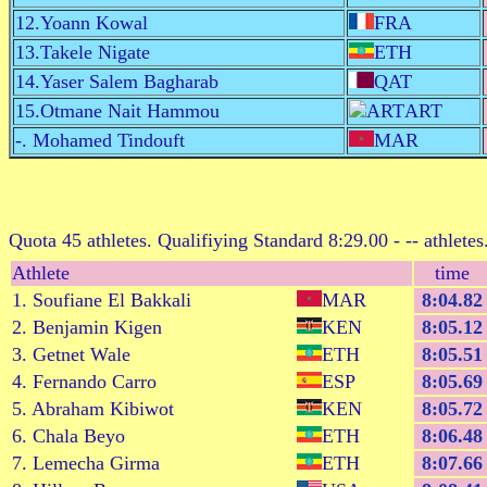
12.Yoann Kowal
FRA
13.Takele Nigate
ETH
14.Yaser Salem Bagharab
QAT
15.Otmane Nait Hammou
ART
-. Mohamed Tindouft
MAR
Quota 45 athletes. Qualifiying Standard 8:29.00 - -- athlete
Athlete
time
1. Soufiane El Bakkali
MAR
8:04.82
2. Benjamin Kigen
KEN
8:05.12
3. Getnet Wale
ETH
8:05.51
4. Fernando Carro
ESP
8:05.69
5. Abraham Kibiwot
KEN
8:05.72
6. Chala Beyo
ETH
8:06.48
7. Lemecha Girma
ETH
8:07.66