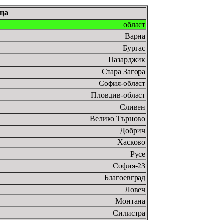
ица
област
Варна
Бургас
Пазарджик
Стара Загора
София-област
Пловдив-област
Сливен
Велико Търново
Добрич
Хасково
Русе
София-23
Благоевград
Ловеч
Монтана
Силистра