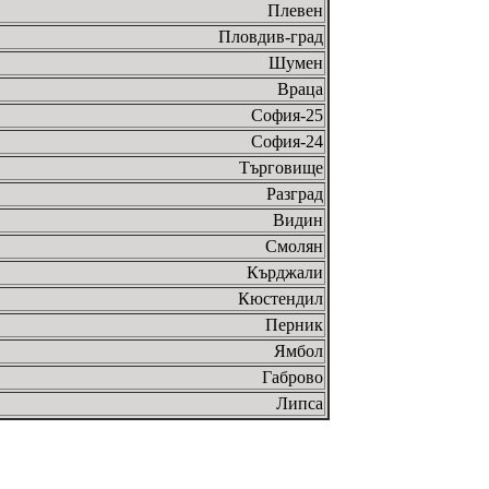
Плевен
Пловдив-град
Шумен
Враца
София-25
София-24
Търговище
Разград
Видин
Смолян
Кърджали
Кюстендил
Перник
Ямбол
Габрово
Липса