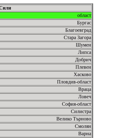
 Сили
област
Бургас
Благоевград
Стара Загора
Шумен
Липса
Добрич
Плевен
Хасково
Пловдив-област
Враца
Ловеч
София-област
Силистра
Велико Търново
Смолян
Варна