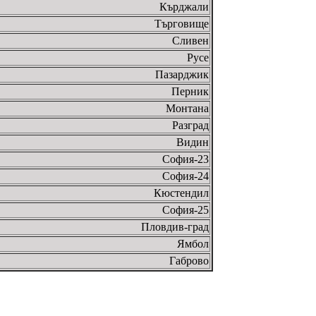
Кърджали
Търговище
Сливен
Русе
Пазарджик
Перник
Монтана
Разград
Видин
София-23
София-24
Кюстендил
София-25
Пловдив-град
Ямбол
Габрово